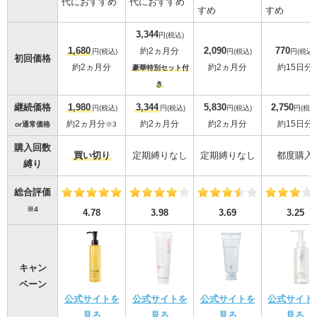
代におすすめ
代におすすめ
すめ
すめ
3,344
円(税込)
1,680
2,090
770
約2ヵ月分
円(税込)
円(税込)
円(税込)
初回価格
約2ヵ月分
約2ヵ月分
約15日分
豪華特別セット付
き
継続価格
1,980
3,344
5,830
2,750
円(税込)
円(税込)
円(税込)
円(税込
約2ヵ月分
約2ヵ月分
約2ヵ月分
約15日分
or通常価格
※3
購入回数
買い切り
定期縛りなし
定期縛りなし
都度購入
縛り
総合評価
※4
3.25
4.78
3.98
3.69
キャン
ペーン
公式サイトを
公式サイトを
公式サイトを
公式サイト
見る
見る
見る
見る