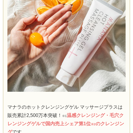
マナラのホットクレンジングゲル マッサージプラスは
販売累計2,500万本突破！
温感クレンジング・毛穴ク
※1
レンジングゲルで国内売上シェア第1位
のクレンジン
※2
グ
です。