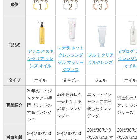
順位
商品名
マナラ ホット
アテニア スキ
dプログラ
クレンジング
フルリ クリア
ンクリア クレ
クレンジン
ゲル マッサー
ゲルクレンズ
ンズ オイル
オイル
ジプラス
タイプ
オイル
温感ゲル
ジェル
オイル
30年のエイジ
12年連続日本
エステティシ
ングケア
専
資生堂の人
※1
一売れている
ャンと共同開
商品紹介
門ブランドの
クレンジン
温感クレンジ
発したクレン
本命クレンジ
シリーズ
ング
ジング
※2
ング
20代/30代/40
20代/30代/4
30代/40代/50
30代/40代/50
対象年齢
代/50代におす
代/50代にお