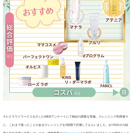
※1:クラウドワークスを介したWEBアンケートにて独自の調査を実施。クレンジング利用者※
に、これまで使ったことのあるクレンジングを5段階で評価してもらいました。(n=500)その結