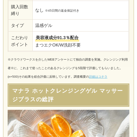
購入回数
なし
※45日間の返金保証付き
縛り
タイプ
温感ゲル
こだわり
美容液成分91.3％配合
ポイント
まつエクOK/W洗顔不要
※クラウドワークスを介したWEBアンケートにて独自の調査を実施。クレンジング利用
者※に、これまで使ったことのあるクレンジングを5段階で評価してもらいました。
(n=500)その結果を総合評価に反映しています。調査概要の
詳細はコチラ
マナラ ホットクレンジングゲル マッサー
ジプラスの総評