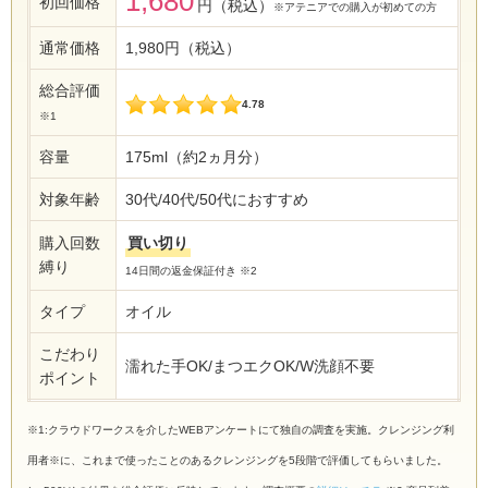
1,680
初回価格
円（税込）
※アテニアでの購入が初めての方
通常価格
1,980円（税込）
総合評価
4.78
※1
容量
175ml（約2ヵ月分）
対象年齢
30代/40代/50代におすすめ
購入回数
買い切り
縛り
14日間の返金保証付き ※2
タイプ
オイル
こだわり
濡れた手OK/まつエクOK/W洗顔不要
ポイント
※1:クラウドワークスを介したWEBアンケートにて独自の調査を実施。クレンジング利
用者※に、これまで使ったことのあるクレンジングを5段階で評価してもらいました。