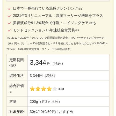
日本で一番売れている温感クレンジング
※1
2021年3月リニューアル！温感マッサージ機能をプラス
美容液成分91.3%配合で保湿・エイジングケア
も
※2
モンドセレクション16年連続金賞受賞
※3
※1:2012～2023年「クレンジング商品販売動向調査」TPCマーケティングリサーチ
（株）調べ（リニューアル前製品含む）※2:年齢に応じたお手入れのこと※3:2009年～
2024年、16年連続金賞受賞（リニューアル前製品含む）
定期初回
3,344
円（税込）
価格
継続価格
3,344円（税込）
総合評価
3.98
※
容量
200g（約2ヵ月分）
対象年齢
30代/40代/50代におすすめ