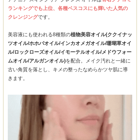
ランキングでも上位、各種ベスコスにも輝いた人気の
クレンジング
です。
美容液にも使われる8種類の
植物美容オイル(ククイナッ
ツオイル/ホホバオイル/インカオメガオイル/珊瑚草オイ
ル/ロックローズオイル/イモーテルオイル/メドウフォー
ムオイル/アルガンオイル)
を配合。メイク汚れと一緒に
古い角質を落とし、キメの整ったなめらかツヤ肌に導
きます。