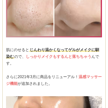
肌にのせると
じんわり温かくなってゲルがメイクに馴
染む
ので、
しっかりメイクもするんと落ちちゃう
んで
す。
さらに2021年3月に商品をリニューアル！
温感マッサー
ジ機能
が追加されました。