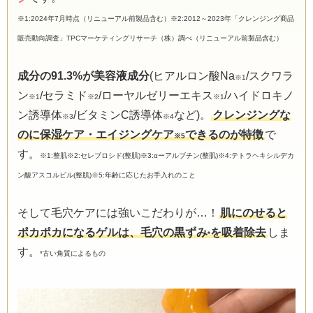
※1:2024年7月時点（リニューアル前製品含む）※2:2012～2023年「クレンジング商品
販売動向調査」TPCマーケティングリサーチ（株）調べ（リニューアル前製品含む）
成分の91.3%が美容液成分
(ヒアルロン酸Na
/スクワラ
※1
ン
/セラミド
/ローヤルゼリーエキス
/ハイドロキノ
※1
※2
※1
ン誘導体
/ビタミンC誘導体
など)。
クレンジングな
※3
※4
のに保湿ケア・エイジングケア
できるのが特徴
で
※5
す。
※1:整肌※2:セレブロシド(整肌)※3:αーアルブチン(整肌)※4:テトラヘキシルデカ
ン酸アスコルビル(整肌)※5:年齢に応じたお手入れのこと
そして毛穴ケアには強いこだわりが…！
肌にのせると
ポカポカになるゲルは、毛穴の黒ずみ
を吸着除去
しま
*
す。
*古い角質によるもの