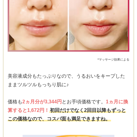
*マッサージ効果による
美容液成分もたっぷりなので、うるおいをキープした
ままツルツルもっちり肌に♪
価格も
2ヵ月分が3,344円
とお手頃価格です。
1ヵ月に換
算すると1,672円！
初回だけでなく2回目以降もずっと
この価格なので、コスパ面も満足できますね。