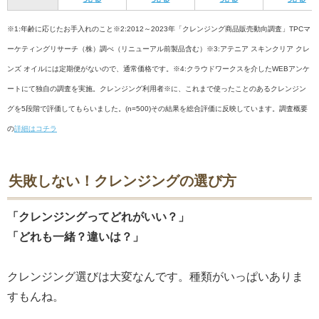
※1:年齢に応じたお手入れのこと※2:2012～2023年「クレンジング商品販売動向調査」TPCマ
ーケティングリサーチ（株）調べ（リニューアル前製品含む）※3:アテニア スキンクリア クレ
ンズ オイルには定期便がないので、通常価格です。※4:クラウドワークスを介したWEBアンケ
ートにて独自の調査を実施。クレンジング利用者※に、これまで使ったことのあるクレンジン
グを5段階で評価してもらいました。(n=500)その結果を総合評価に反映しています。調査概要
の
詳細はコチラ
失敗しない！クレンジングの選び方
「クレンジングってどれがいい？」
「どれも一緒？違いは？」
クレンジング選びは大変なんです。種類がいっぱいありま
すもんね。